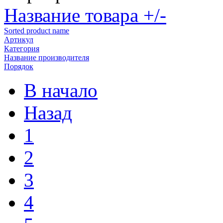
Название товара +/-
Sorted product name
Артикул
Категория
Название производителя
Порядок
В начало
Назад
1
2
3
4