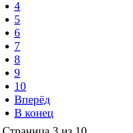
4
5
6
7
8
9
10
Вперёд
В конец
Страница 3 из 10