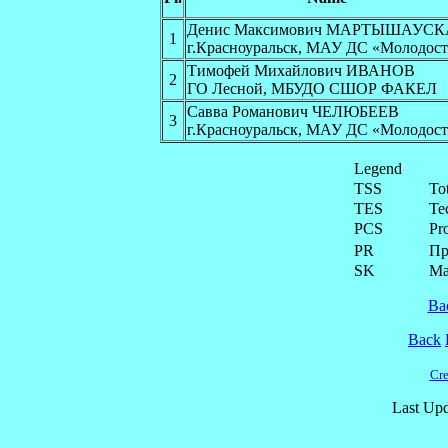
Денис Максимович МАРТЫШАУСК
1
г.Красноуральск, МАУ ДС «Молодост
Тимофей Михайлович ИВАНОВ
2
ГО Лесной, МБУДО СШОР ФАКЕЛ
Савва Романович ЧЕЛЮБЕЕВ
3
г.Красноуральск, МАУ ДС «Молодост
Legend
TSS
To
TES
Te
PCS
Pr
PR
Пр
SK
Ма
Ba
Back
Cre
Last Upd