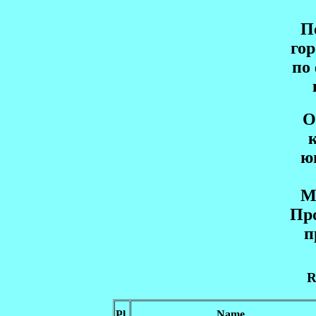
П
гор
по
О
ю
М
Пр
п
R
Pl.
Name