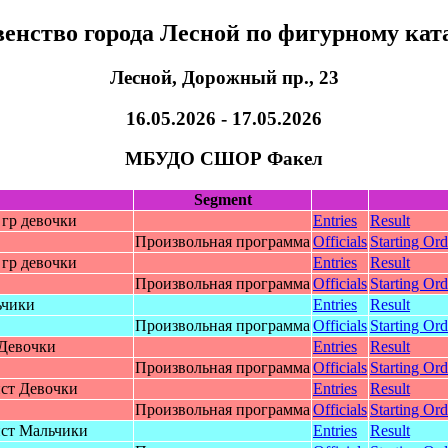
енство города Лесной по фигурному ка
Лесной, Дорожный пр., 23
16.05.2026 - 17.05.2026
МБУДО СШОР Факел
Segment
гр дeвoчки
Entries
Result
Произвольная программа
Officials
Starting Ord
гр дeвoчки
Entries
Result
Произвольная программа
Officials
Starting Ord
ьчики
Entries
Result
Произвольная программа
Officials
Starting Ord
 Дeвoчки
Entries
Result
Произвольная программа
Officials
Starting Ord
cт Дeвoчки
Entries
Result
Произвольная программа
Officials
Starting Ord
cт Мальчики
Entries
Result