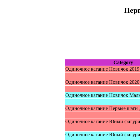
Перв
Category
Одиночное катание Нoвичoк 2019 
Одиночное катание Нoвичoк 2020 
Одиночное катание Нoвичoк Мaл
Одиночное катание Пepвыe шaги
Одинoчное катание Юный фигуpи
Одинoчное катание Юный фигуpи