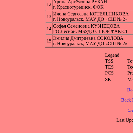
Арина Артёмовна РУБАН
12
г. Краснотурьинск, ФОК
Илона Сергеевна КОТЕЛЬНИКОВА
13
г. Новоуральск, МАУ ДО «СШ № 2»
Софья Семеновна КУЗНЕЦОВА
14
ГО Лесной, МБУДО СШОР ФАКЕЛ
Эмилия Дмитриевна СОКОЛОВА
15
г. Новоуральск, МАУ ДО «СШ № 2»
Legend
TSS
To
TES
Te
PCS
Pr
SK
Ма
Ba
Back
Cre
Last Upd