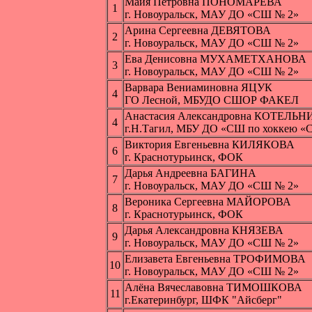
Майя Петровна ПОНОМАРЕВА
1
г. Новоуральск, МАУ ДО «СШ № 2»
Арина Сергеевна ДЕВЯТОВА
2
г. Новоуральск, МАУ ДО «СШ № 2»
Ева Денисовна МУХАМЕТХАНОВА
3
г. Новоуральск, МАУ ДО «СШ № 2»
Варвара Вениаминовна ЯЦУК
4
ГО Лесной, МБУДО СШОР ФАКЕЛ
Анастасия Александровна КОТЕЛЬ
4
г.Н.Тагил, МБУ ДО «СШ по хоккею «
Виктория Евгеньевна КИЛЯКОВА
6
г. Краснотурьинск, ФОК
Дарья Андреевна БАГИНА
7
г. Новоуральск, МАУ ДО «СШ № 2»
Вероника Сергеевна МАЙОРОВА
8
г. Краснотурьинск, ФОК
Дарья Александровна КНЯЗЕВА
9
г. Новоуральск, МАУ ДО «СШ № 2»
Елизавета Евгеньевна ТРОФИМОВА
10
г. Новоуральск, МАУ ДО «СШ № 2»
Алёна Вячеславовна ТИМОШКОВА
11
г.Екатеринбург, ШФК "Айсберг"