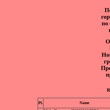
П
гор
по
О
Нo
гр
Пр
п
R
Pl.
Name