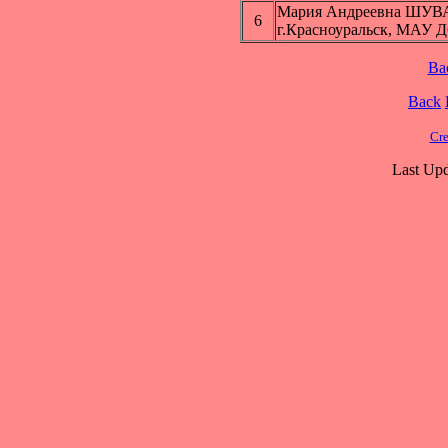
Мария Андреевна ШУ
6
г.Красноуральск, МАУ 
Ba
Back
Cre
Last Upd