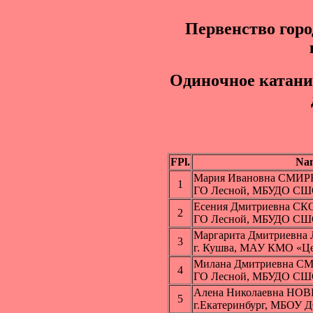
Первенство горо
Одинoчное катани
FPl.
Na
Мария Ивановна СМИ
1
ГО Лесной, МБУДО С
Есения Дмитриевна 
2
ГО Лесной, МБУДО С
Маргарита Дмитриевн
3
г. Кушва, МАУ КМО «Ц
Милана Дмитриевна 
4
ГО Лесной, МБУДО С
Алена Николаевна НО
5
г.Екатеринбург, МБОУ 