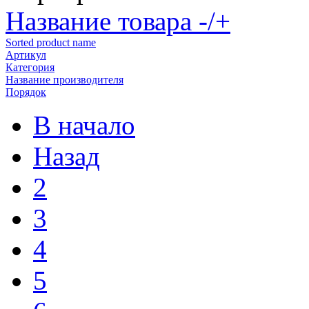
Название товара -/+
Sorted product name
Артикул
Категория
Название производителя
Порядок
В начало
Назад
2
3
4
5