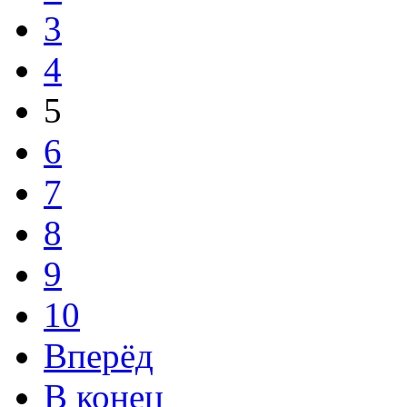
3
4
5
6
7
8
9
10
Вперёд
В конец