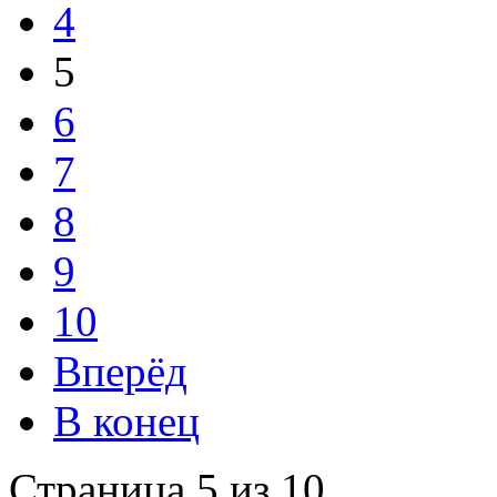
4
5
6
7
8
9
10
Вперёд
В конец
Страница 5 из 10