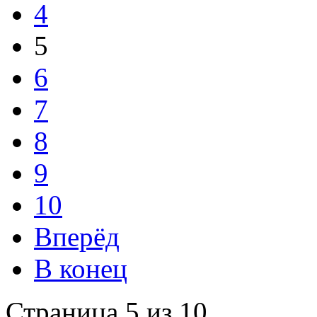
4
5
6
7
8
9
10
Вперёд
В конец
Страница 5 из 10