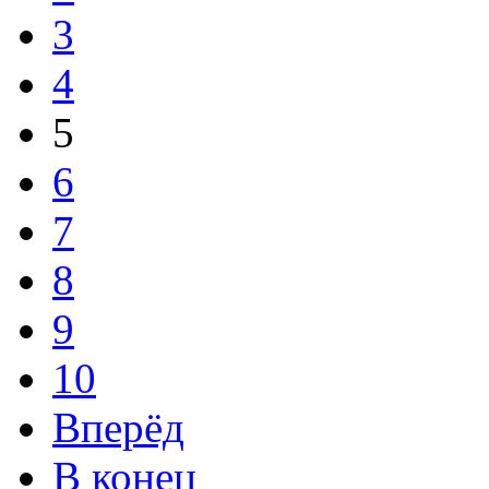
3
4
5
6
7
8
9
10
Вперёд
В конец