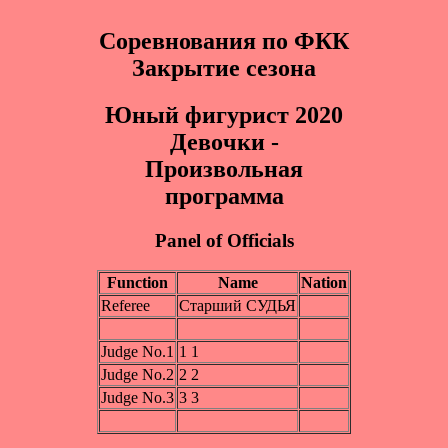
Соревнования по ФКК
Закрытие сезона
Юный фигуpиcт 2020
Дeвoчки -
Произвольная
программа
Panel of Officials
Function
Name
Nation
Referee
Старший СУДЬЯ
Judge No.1
1 1
Judge No.2
2 2
Judge No.3
3 3