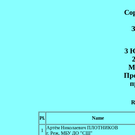
Со
3 
M
Пр
п
R
Pl.
Name
Артём Николаевич ПЛОТНИКОВ
1
г. Реж, МБУ ДО "СШ"