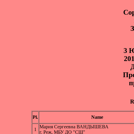
Со
3 
20
Д
Пр
п
R
Pl.
Name
Мария Сергеевна ВАНДЫШЕВА
1
г. Реж, МБУ ДО "СШ"