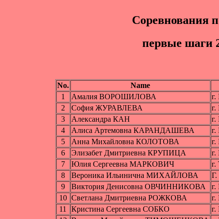
Соревнования п
пepвые шaги 2
No.
Name
1
Амалия ВОРОШИЛОВА
г
2
София ЖУРАВЛЕВА
г
3
Александра КАН
г.
4
Алиса Артемовна КАРАНДАШЕВА
г.
5
Анна Михайловна КОЛОТОВА
г
6
Элизабет Дмитриевна КРУПИЦА
г
7
Юлия Сергеевна МАРКОВИЧ
г.
8
Вероника Ильинична МИХАЙЛОВА
Г.
9
Виктория Денисовна ОВЧИННИКОВА
г
10
Светлана Дмитриевна РОЖКОВА
г.
11
Кристина Сергеевна СОБКО
г