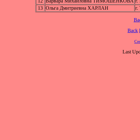
12
Варвара Михайловна ТИМОШЕНКОВА
г.
13
Ольга Дмитриевна ХАРЛАН
г.
Ba
Back
Cre
Last Upd