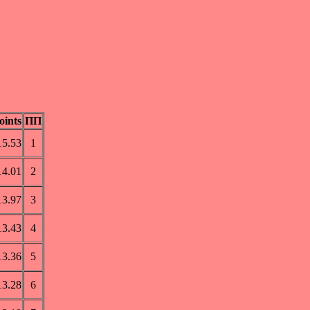
oints
ПП
15.53
1
14.01
2
13.97
3
13.43
4
13.36
5
13.28
6