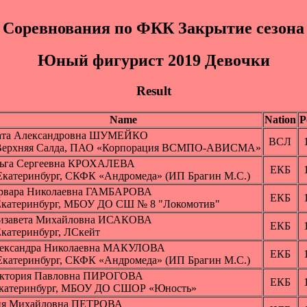
Соревнования по ФКК Закрытие сезона
Юный фигуpиcт 2019 Дeвoчки
Result
Name
Nation
P
ата Александровна ШУМЕЙКО
ВСЛ
 Верхняя Салда, ПАО «Корпорация ВСМПО-АВИСМА»
ьга Сергеевна КРОХАЛЕВА
ЕКБ
 Екатеринбург, СКФК «Андромеда» (ИП Брагин М.С.)
рвара Николаевна ГАМБАРОВА
ЕКБ
 Екатеринбург, МБОУ ДО СШ № 8 "Локомотив"
изавета Михайловна ИСАКОВА
ЕКБ
 Екатеринбург, ЛСкейт
ександра Николаевна МАКУЛОВА
ЕКБ
 Екатеринбург, СКФК «Андромеда» (ИП Брагин М.С.)
ктория Павловна ПИРОГОВА
ЕКБ
Екатеринбург, МБОУ ДО СШОР «Юность»
я Михайловна ПЕТРОВА