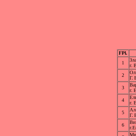
FPl.
Зл
1
г.
Ол
2
Г.
Ва
3
г.
Ел
4
г.
Ал
5
Г.
Ви
6
г.
Ми