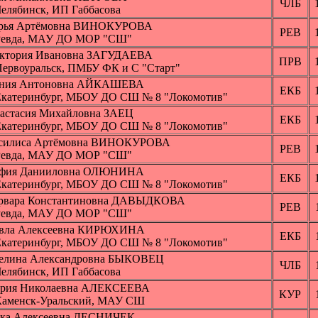
ЧЛБ
 Челябинск, ИП Габбасова
рья Артёмовна ВИНОКУРОВА
РЕВ
 Ревда, МАУ ДО МОР "СШ"
ктория Ивановна ЗАГУДАЕВА
ПРВ
 Первоуральск, ПМБУ ФК и С "Старт"
ния Антоновна АЙКАШЕВА
ЕКБ
 Екатеринбург, МБОУ ДО СШ № 8 "Локомотив"
астасия Михайловна ЗАЕЦ
ЕКБ
 Екатеринбург, МБОУ ДО СШ № 8 "Локомотив"
силиса Артёмовна ВИНОКУРОВА
РЕВ
 Ревда, МАУ ДО МОР "СШ"
фия Данииловна ОЛЮНИНА
ЕКБ
 Екатеринбург, МБОУ ДО СШ № 8 "Локомотив"
рвара Константиновна ДАВЫДКОВА
РЕВ
 Ревда, МАУ ДО МОР "СШ"
вла Алексеевна КИРЮХИНА
ЕКБ
 Екатеринбург, МБОУ ДО СШ № 8 "Локомотив"
елина Александровна БЫКОВЕЦ
ЧЛБ
 Челябинск, ИП Габбасова
рия Николаевна АЛЕКСЕЕВА
КУР
 Каменск-Уральский, МАУ СШ
ка Алексеевна ЛЕСНИЧЕК