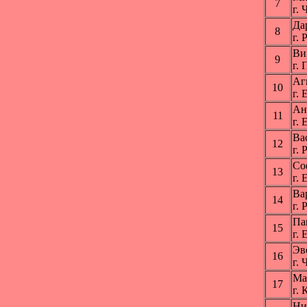
7
г.
Да
8
г.
Ви
9
г.
Аг
10
г.
Ан
11
г.
Ва
12
г.
Со
13
г.
Ва
14
г.
Па
15
г.
Эв
16
г.
Ма
17
г.
Ни