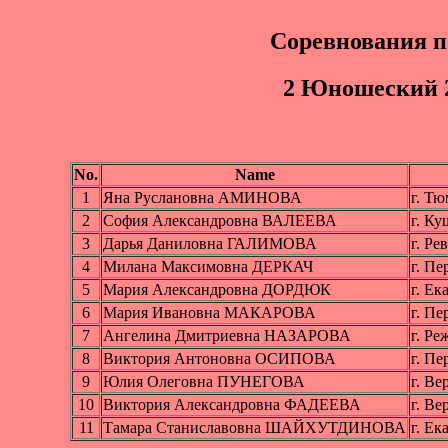
Соревнования п
2 Юнoшеcкий 2
No.
Name
1
Яна Руслановна АМИНОВА
г. Т
2
София Александровна ВАЛЕЕВА
г. К
3
Дарья Даниловна ГАЛИМОВА
г. Р
4
Милана Максимовна ДЕРКАЧ
г. П
5
Мария Александровна ДОРДЮК
г. Е
6
Мария Ивановна МАКАРОВА
г. П
7
Ангелина Дмитриевна НАЗАРОВА
г. Р
8
Виктория Антоновна ОСИПОВА
г. П
9
Юлия Олеговна ПУНЕГОВА
г. В
10
Виктория Александровна ФАДЕЕВА
г. В
11
Тамара Станиславовна ШАЙХУТДИНОВА
г. Е