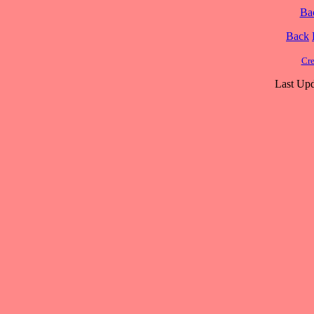
Ba
Back
Cre
Last Upd