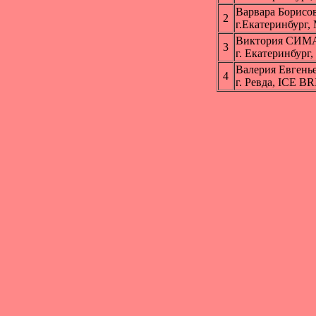
Варвара Борис
2
г.Екатеринбур
Виктория СИ
3
г. Екатеринбург
Валерия Евген
4
г. Ревда, ICE 