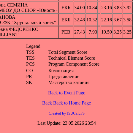
овна СЕМИНА
ЕКБ
34.00
10.84
23.16
3.83
3.92
г, МБОУ ДО СШОР «Юность»
МАНОВА
ЕКБ
32.48
10.32
22.16
3.67
3.58
, СФК "Хрустальный конёк"
ьевна ФЕДОРЕНКО
РЕВ
27.43
7.93
19.50
3.25
3.25
BRILLIANT
Legend
TSS
Total Segment Score
TES
Technical Element Score
PCS
Program Component Score
CO
Композиция
PR
Представление
SK
Мастерство катания
Back to Event Page
Back
Back to Home Page
Created by ISUCalcFS
Last Update: 23.05.2026 23:54