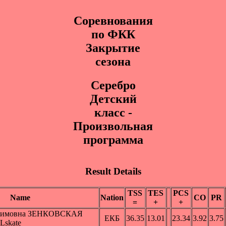
Соревнования
по ФКК
Закрытие
сезона
Cepeбpo
Дeтcкий
клacc -
Произвольная
программа
Result Details
TSS
TES
PCS
Name
Nation
CO
PR
=
+
+
ксимовна ЗЕНКОВСКАЯ
ЕКБ
36.35
13.01
23.34
3.92
3.75
 Lskate