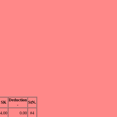
Deduction
SK
StN.
-
4.00
0.00
#4