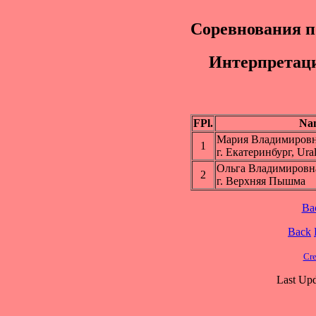
Соревнования п
Интepпpeтaци
FPl.
Na
Мария Владимиро
1
г. Екатеринбург, Ura
Ольга Владимиров
2
г. Верхняя Пышма
Ba
Back
Cre
Last Upd