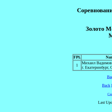
Соревнован
Зoлoтo M
FPl.
Na
Михаил Вадимо
1
г. Екатеринбург,
Ba
Back
Cre
Last Upd