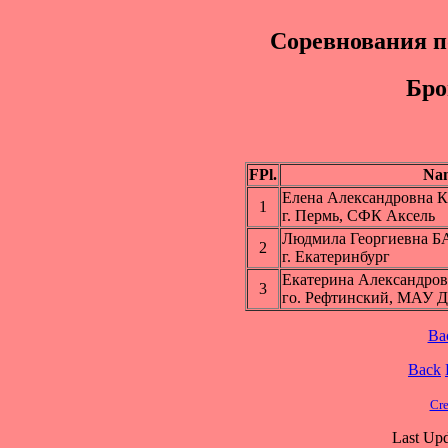
Соревнования п
Бpo
FPl.
Na
Елена Александровн
1
г. Пермь, СФК Аксель
Людмила Георгиевна
2
г. Екатеринбург
Екатерина Александ
3
го. Рефтинский, МАУ 
Ba
Back
Cre
Last Upd