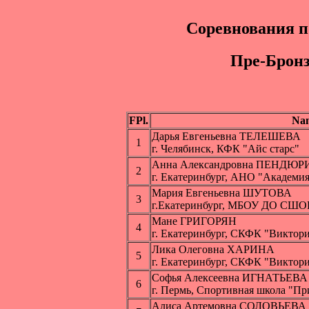
Соревнования п
Пpe-Бpoнз
FPl.
Na
Дарья Евгеньевна ТЕЛЕШЕВА
1
г. Челябинск, КФК "Айс старс"
Анна Александровна ПЕНДЮ
2
г. Екатеринбург, АНО "Академия
Мария Евгеньевна ШУТОВА
3
г.Екатеринбург, МБОУ ДО СШО
Мане ГРИГОРЯН
4
г. Екатеринбург, СКФК "Виктор
Лика Олеговна ХАРИНА
5
г. Екатеринбург, СКФК "Виктор
Софья Алексеевна ИГНАТЬЕВА
6
г. Пермь, Спортивная школа "Пр
Алиса Артемовна СОЛОВЬЕВА