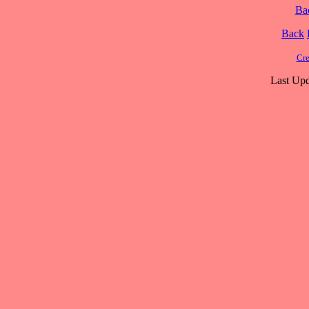
Ba
Back
Cre
Last Upd