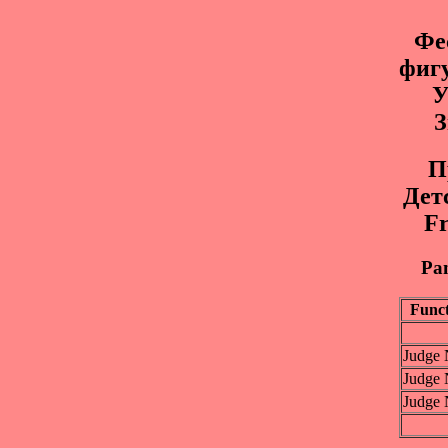
Фе
фиг
У
З
П
Дет
Fr
Pan
Func
Judge 
Judge 
Judge 