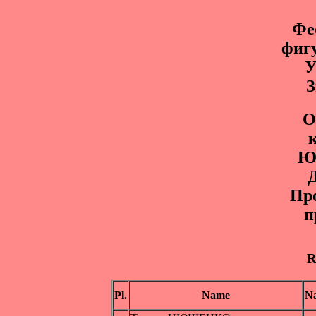
Фе
фиг
У
З
О
Ю
Д
Пр
п
R
Pl.
Name
Na