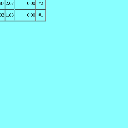
.87
2.67
0.00
#2
.03
1.83
0.00
#1