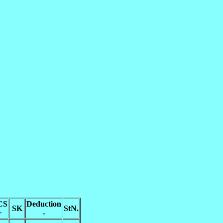
CS
Deduction
SK
StN.
+
-