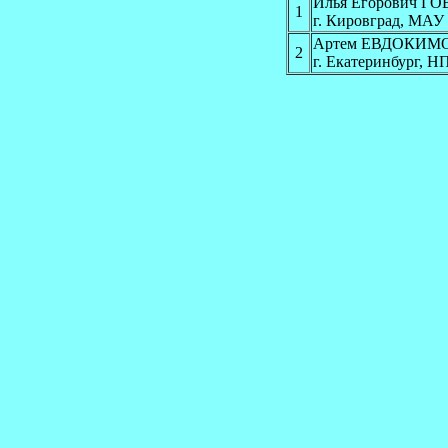
Илья Егорович Г
1
г. Кировград, МА
Артем ЕВДОКИМ
2
г. Екатеринбург, Н