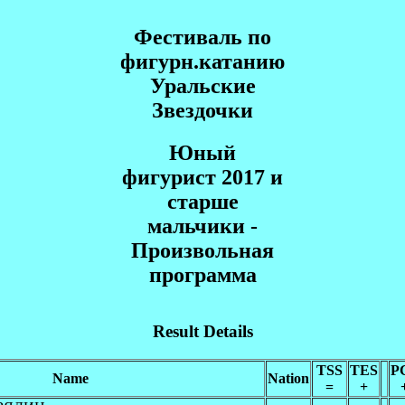
Фестиваль по
фигурн.катанию
Уральские
Звездочки
Юный
фигурист 2017 и
старше
мальчики -
Произвольная
программа
Result Details
TSS
TES
P
Name
Nation
=
+