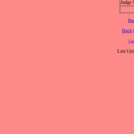
Judge 
Ba
Back
Cre
Last Upd