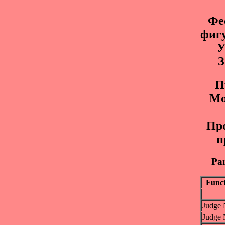
Фе
фиг
У
З
П
Mо
Пр
п
Pan
Func
Judge 
Judge 