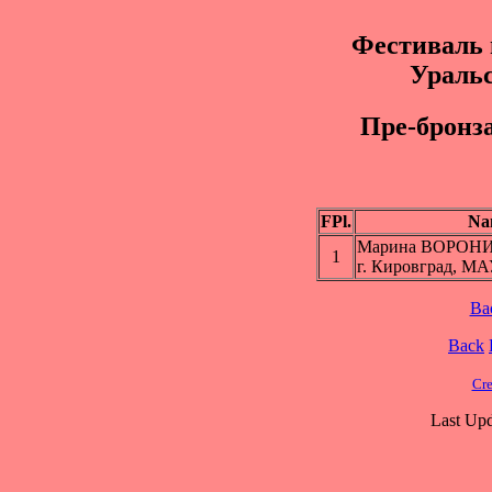
Фестиваль 
Уральс
Пре-брoнз
FPl.
Na
Марина ВОРОН
1
г. Кировград, М
Ba
Back
Cre
Last Upd