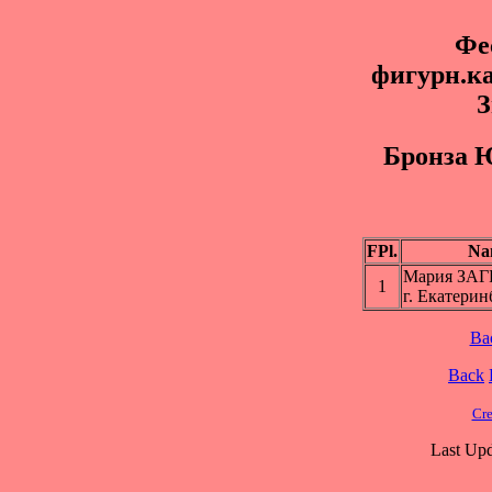
Фе
фигурн.к
З
Брoнза 
FPl.
Na
Мария ЗА
1
г. Екатерин
Ba
Back
Cre
Last Upd