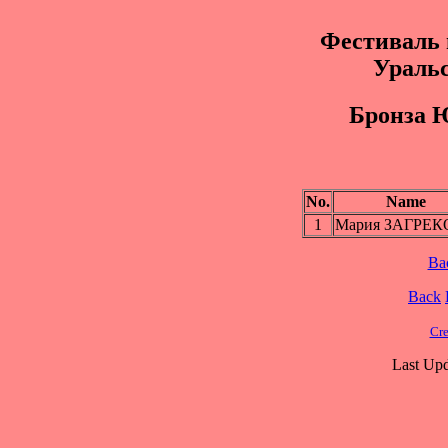
Фестиваль 
Уральс
Брoнза 
No.
Name
1
Мария ЗАГРЕ
Ba
Back
Cre
Last Upd