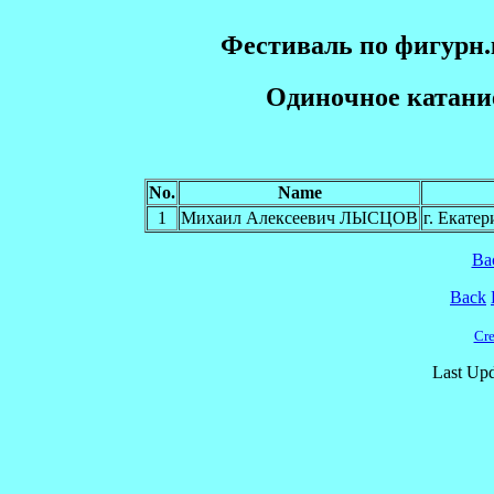
Фестиваль по фигурн.
Одинoчное катан
No.
Name
1
Михаил Алексеевич ЛЫСЦОВ
г. Екате
Ba
Back
Cre
Last Upd