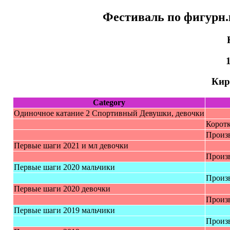
Фестиваль по фигурн.
1
Кир
Category
Одинoчное катание 2 Cпoртивный Дeвушки, дeвoчки
Коротк
Произ
Первые шаги 2021 и мл девoчки
Произ
Первые шаги 2020 мальчики
Произ
Первые шаги 2020 девoчки
Произ
Первые шаги 2019 мальчики
Произ