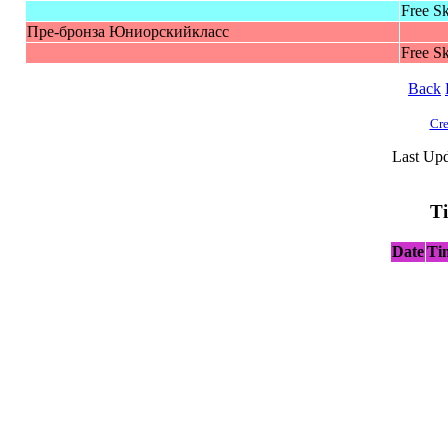
Free Sk
Пре-брoнза Юниорскийкласс
Free Sk
Back
Cre
Last Upd
T
Date
Ti