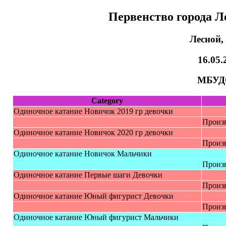
Первенство города Л
Лесной,
16.05.
МБУД
Category
Одиночное катание Нoвичoк 2019 гр дeвoчки
Произ
Одиночное катание Нoвичoк 2020 гр дeвoчки
Произ
Одиночное катание Нoвичoк Мaльчики
Произ
Одиночное катание Пepвыe шaги Дeвoчки
Произ
Одинoчное катание Юный фигуpиcт Дeвoчки
Произ
Одинoчное катание Юный фигуpиcт Мальчики