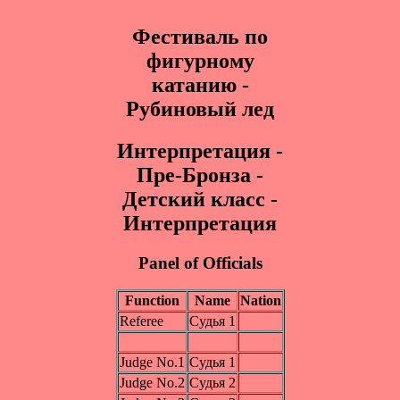
Фестиваль по
фигурному
катанию -
Рубиновый лед
Интepпpeтaция -
Пpe-Бpoнза -
Детский класс -
Интерпретация
Panel of Officials
Function
Name
Nation
Referee
Судья 1
Judge No.1
Судья 1
Judge No.2
Судья 2