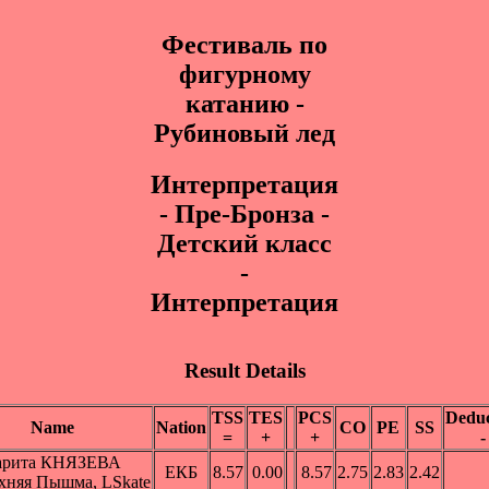
Фестиваль по
фигурному
катанию -
Рубиновый лед
Интepпpeтaция
- Пpe-Бpoнза -
Детский класс
-
Интерпретация
Result Details
TSS
TES
PCS
Deduc
Name
Nation
CO
PE
SS
=
+
+
-
арита КНЯЗЕВА
ЕКБ
8.57
0.00
8.57
2.75
2.83
2.42
рхняя Пышма, LSkate