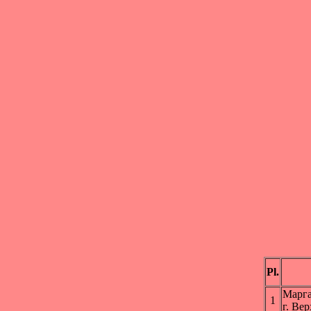
Pl.
Марг
1
г. Ве