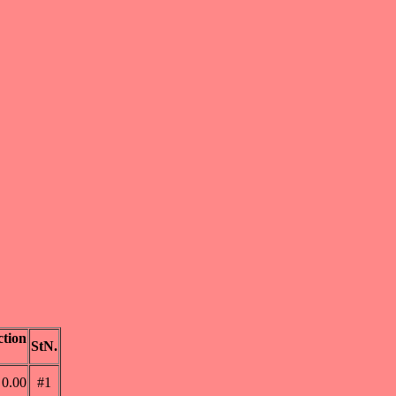
tion
StN.
0.00
#1