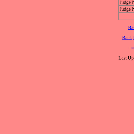
Judge 
Judge 
Ba
Back
Cre
Last Up