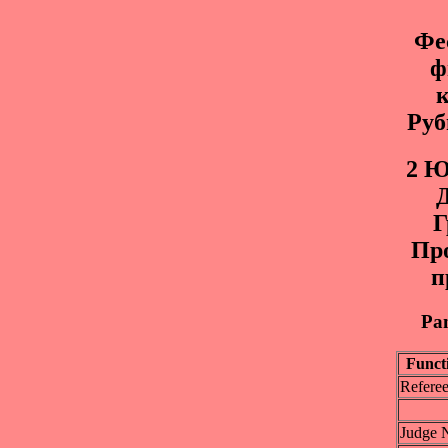
Фе
ф
к
Руб
2 Ю
Д
Г
Пр
п
Pan
Funct
Refere
Judge 