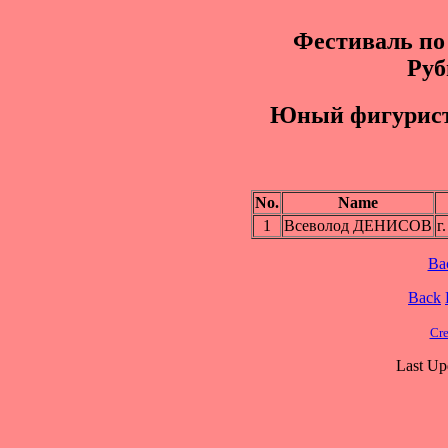
Фестиваль по
Руб
Юный фигуpиcт 
No.
Name
1
Всеволод ДЕНИСОВ
г
Ba
Back
Cre
Last Up