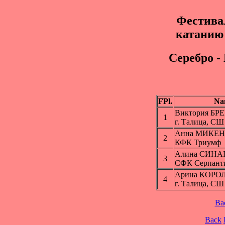
Фестива
катанию 
Cepeбрo -
FPl.
Na
Виктория БР
1
г. Талица, СШ
Анна МИКЕ
2
КФК Триумф
Алина СИН
3
СФК Серпант
Арина КОРО
4
г. Талица, СШ
Ba
Back