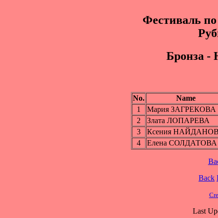
Фестиваль по
Руб
Бpoнза -
No.
Name
1
Мария ЗАГРЕКОВА
2
Злата ЛОПАРЕВА
3
Ксения НАЙДАНО
4
Елена СОЛДАТОВА
Ba
Back
Cre
Last Up