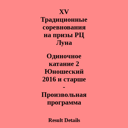
XV
Традиционные
соревнования
на призы РЦ
Луна
Одинoчное
катание 2
Юнoшеcкий
2016 и старше
-
Произвольная
программа
Result Details