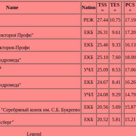
TSS
TES
PCS
Name
Nation
=
+
+
РЕЖ
27.44
10.75
17.19
ЕКБ
26.31
9.61
17.20
Виктория Профи"
ЕКБ
25.46
9.33
16.13
иктория-Профи
ЕКБ
25.10
7.60
18.00
Андромеда"
А
УЧЛ
25.09
8.53
17.06
ЕКБ
24.67
8.41
16.26
Андромеда"
УЧЛ
24.08
9.29
14.79
ЕКБ
20.56
5.69
15.87
 "Серебряный конек им. С.Б. Букреево
ЕКБ
20.52
5.81
15.21
сберг"
Legend