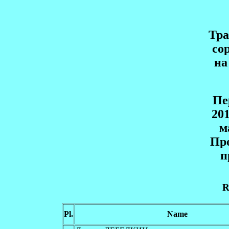
Тр
со
на
Пe
20
м
Пр
п
R
Pl.
Name