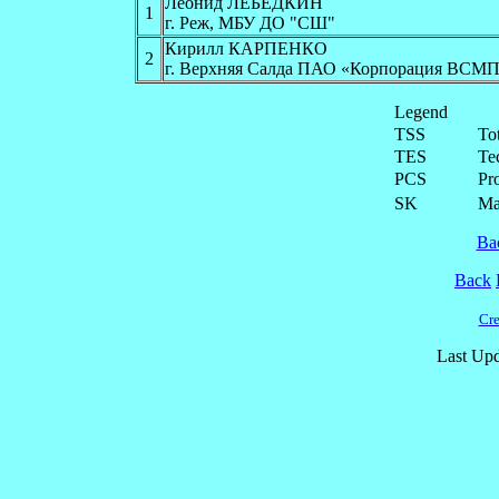
Леонид ЛЕБЕДКИН
1
г. Реж, МБУ ДО "СШ"
Кирилл КАРПЕНКО
2
г. Верхняя Салда ПАО «Корпорация В
Legend
TSS
To
TES
Te
PCS
Pr
SK
Ма
Ba
Back
Cre
Last Upd