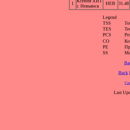
Ксения ХИТ
1
НЕВ
31.48
г. Невьянск
Legend
TSS
To
TES
Te
PCS
Pr
CO
Ко
PE
Пр
SS
Ма
Ba
Back
Cre
Last Upd