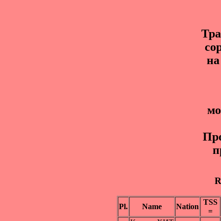
Тр
со
на
мo
Пр
п
R
TSS
Pl.
Name
Nation
=