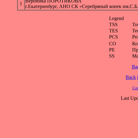
Вероника ПОРОТИКОВА
1
г.Екатеринбург, АНО СК «Серебряный конек им.С.Б
Legend
TSS
To
TES
Te
PCS
Pr
CO
Ко
PE
Пр
SS
Ма
Ba
Back
Cre
Last Upd