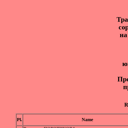
Тр
со
на
ю
Пр
п
R
Pl.
Name