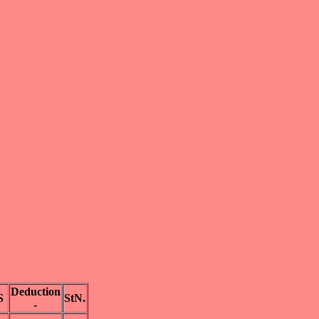
Deduction
S
StN.
-