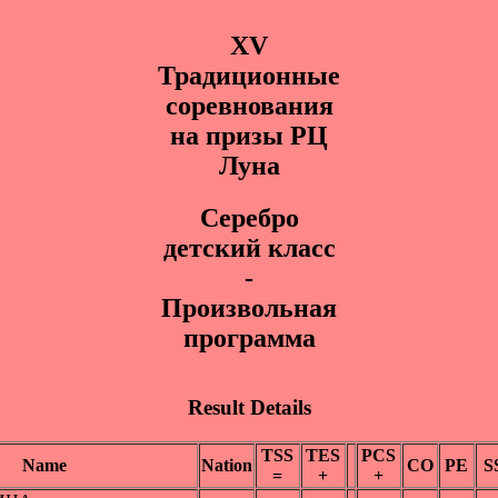
XV
Традиционные
соревнования
на призы РЦ
Луна
Cepeбpo
дeтский класс
-
Произвольная
программа
Result Details
TSS
TES
PCS
Name
Nation
CO
PE
S
=
+
+