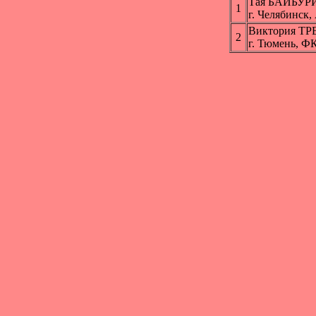
Тая БАЙБУР
1
г. Челябинск
Виктория Т
2
г. Тюмень, Ф