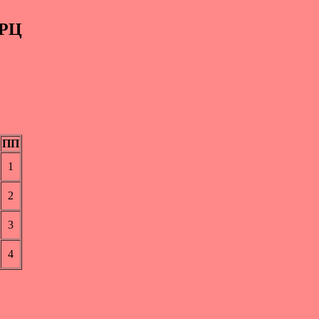
 РЦ
ПП
1
2
3
4