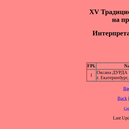
XV Традици
на п
Интepпpeта
FPl.
N
Оксана ДУРДА
1
г. Екатеринбур
Ba
Back
Cre
Last Upd