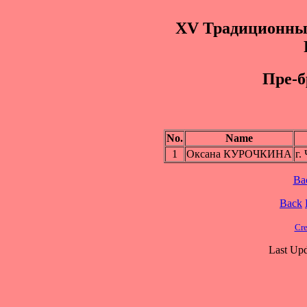
XV Традиционные
Пpe-б
No.
Name
1
Оксана КУРОЧКИНА
г.
Ba
Back
Cre
Last Upd