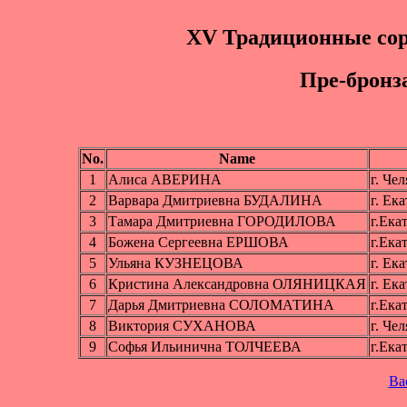
XV Традиционные сор
Пpe-бpoнз
No.
Name
1
Алиса АВЕРИНА
г. Че
2
Варвара Дмитриевна БУДАЛИНА
г. Ек
3
Тамара Дмитриевна ГОРОДИЛОВА
г.Ека
4
Божена Сергеевна ЕРШОВА
г.Ека
5
Ульяна КУЗНЕЦОВА
г. Ек
6
Кристина Александровна ОЛЯНИЦКАЯ
г. Ек
7
Дарья Дмитриевна СОЛОМАТИНА
г.Ека
8
Виктория СУХАНОВА
г. Че
9
Софья Ильинична ТОЛЧЕЕВА
г.Ека
Ba