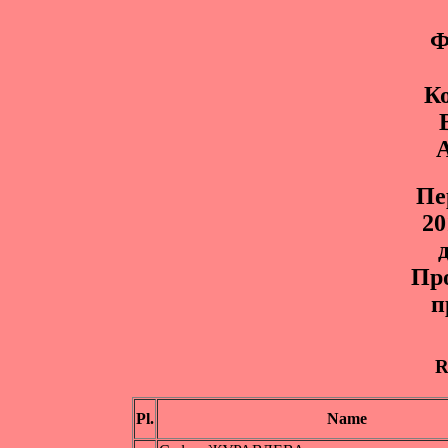
Ф
К
Пe
20
Пр
п
R
Pl.
Name