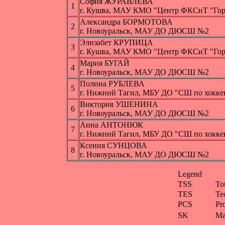
София ЖУРАВЛЕВА
1
г. Кушва, МАУ КМО "Центр ФКСиТ "Гор
Александра БОРМОТОВА
2
г. Новоуральск, МАУ ДО ДЮСШ №2
Элизабет КРУПИЦА
3
г. Кушва, МАУ КМО "Центр ФКСиТ "Гор
Мария БУГАЙ
4
г. Новоуральск, МАУ ДО ДЮСШ №2
Полина РУБЛЕВА
5
г. Нижний Тагил, МБУ ДО "СШ по хокке
Виктория УШЕНИНА
6
г. Новоуральск, МАУ ДО ДЮСШ №2
Анна АНТОНЮК
7
г. Нижний Тагил, МБУ ДО "СШ по хокке
Ксения СУНЦОВА
8
г. Новоуральск, МАУ ДО ДЮСШ №2
Legend
TSS
To
TES
Te
PCS
Pr
SK
Ма