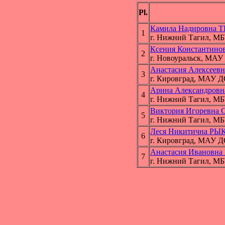
Pl.
Камила Надировна
1
г. Нижний Тагил, М
Ксения Константин
2
г. Новоуральск, М
Анастасия Алексее
3
г. Кировград, МАУ 
Арина Александров
4
г. Нижний Тагил, М
Виктория Игоревн
5
г. Нижний Тагил, М
Леся Никитична Р
6
г. Кировград, МАУ 
Анастасия Иванов
7
г. Нижний Тагил, М