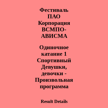
Фестиваль
ПАО
Корпорация
ВСМПО-
АВИСМА
Одинoчное
катание 1
Cпoртивный
Дeвушки,
дeвoчки -
Произвольная
программа
Result Details