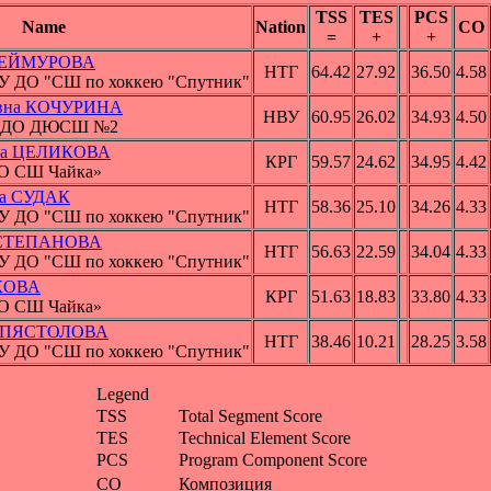
TSS
TES
PCS
Name
Nation
CO
=
+
+
 ТЕЙМУРОВА
НТГ
64.42
27.92
36.50
4.58
БУ ДО "СШ по хоккею "Спутник"
овна КОЧУРИНА
НВУ
60.95
26.02
34.93
4.50
АУ ДО ДЮСШ №2
вна ЦЕЛИКОВА
КРГ
59.57
24.62
34.95
4.42
ДО СШ Чайка»
на СУДАК
НТГ
58.36
25.10
34.26
4.33
БУ ДО "СШ по хоккею "Спутник"
а СТЕПАНОВА
НТГ
56.63
22.59
34.04
4.33
БУ ДО "СШ по хоккею "Спутник"
ЫКОВА
КРГ
51.63
18.83
33.80
4.33
ДО СШ Чайка»
на ПЯСТОЛОВА
НТГ
38.46
10.21
28.25
3.58
БУ ДО "СШ по хоккею "Спутник"
Legend
TSS
Total Segment Score
TES
Technical Element Score
PCS
Program Component Score
CO
Композиция