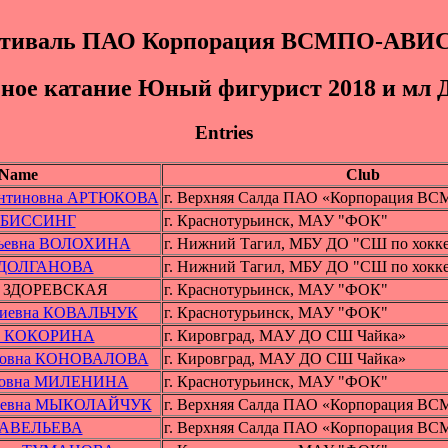
тиваль ПАО Корпорация ВСМПО-АВ
ное катание Юный фигуpиcт 2018 и мл 
Entries
Name
Club
тантиновна АРТЮКОВА
г. Верхняя Салда ПАО «Корпорация
а БИССИНГ
г. Краснотурьинск, МАУ "ФОК"
льевна ВОЛОХИНА
г. Нижний Тагил, МБУ ДО "СШ по хокк
а ДОЛГАНОВА
г. Нижний Тагил, МБУ ДО "СШ по хокк
на ЗДОРЕВСКАЯ
г. Краснотурьинск, МАУ "ФОК"
риевна КОВАЛЬЧУК
г. Краснотурьинск, МАУ "ФОК"
на КОКОРИНА
г. Кировград, МАУ ДО СШ Чайка»
ановна КОНОВАЛОВА
г. Кировград, МАУ ДО СШ Чайка»
оровна МИЛЕНИНА
г. Краснотурьинск, МАУ "ФОК"
ксеевна МЫКОЛАЙЧУК
г. Верхняя Салда ПАО «Корпорация
 САВЕЛЬЕВА
г. Верхняя Салда ПАО «Корпорация