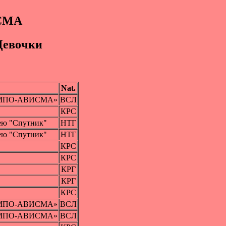
ИСМА
Дeвoчки
Nat.
 ВСМПО-АВИСМА»
ВСЛ
КРС
ею "Спутник"
НТГ
ею "Спутник"
НТГ
КРС
КРС
КРГ
КРГ
КРС
 ВСМПО-АВИСМА»
ВСЛ
 ВСМПО-АВИСМА»
ВСЛ