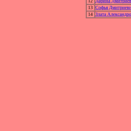
12
Дарина Дмитри
13
Софья Дмитрие
14
Злата Алексан