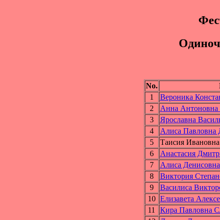
Фес
Одинoч
No.
1
Вероника Конс
2
Анна Антоновн
3
Ярославна Васи
4
Алиса Павловн
5
Таисия Иванов
6
Анастасия Дмит
7
Алиса Денисов
8
Виктория Степ
9
Василиса Викт
10
Елизавета Але
11
Кира Павловна