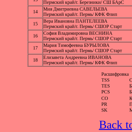
Пермский край/г. Березники/ СШ БАрС
Мия Дмитриевна САВЕЛЬЕВА
14
Пермский край/г. Пермь/ КФК Флип
Вера Ивановна ПАНТЕЛЕЕВА
15
Пермский край/г. Пермь/ СШОР Старт
София Владимировна ВЕСНИНА
16
Пермский край/г. Пермь/ СШОР Старт
Мария Тимофеевна БУРЫЛОВА
17
Пермский край/г. Пермь/ СШОР Старт
Елизавета Андреевна ИВАНОВА
18
Пермский край/г. Пермь/ КФК Флип
Расшифровка
TSS
С
TES
Б
PCS
Б
CO
К
PR
П
SK
М
Back t