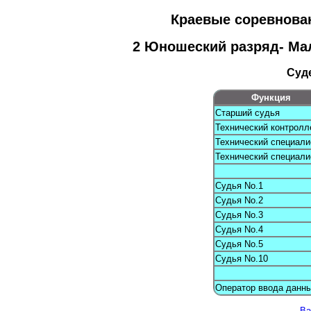
Краевые соревнова
2 Юношеский paзряд- Mа
Суд
Функция
Старший судья
Технический контролл
Технический специали
Технический специали
Судья No.1
Судья No.2
Судья No.3
Судья No.4
Судья No.5
Судья No.10
Оператор ввода данн
Ba